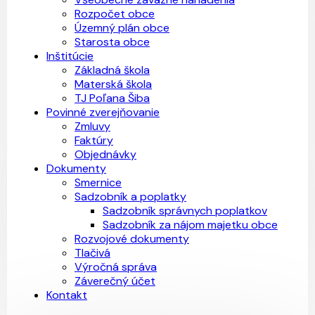
Rozpočet obce
Územný plán obce
Starosta obce
Inštitúcie
Základná škola
Materská škola
TJ Poľana Šiba
Povinné zverejňovanie
Zmluvy
Faktúry
Objednávky
Dokumenty
Smernice
Sadzobník a poplatky
Sadzobník správnych poplatkov
Sadzobník za nájom majetku obce
Rozvojové dokumenty
Tlačivá
Výročná správa
Záverečný účet
Kontakt