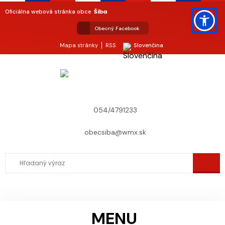
Šiba
Oficiálna webová stránka obce
Obecný Facebook
Mapa stránky
RSS
Slovenčina
054/4791233
obecsiba@wmx.sk
MENU