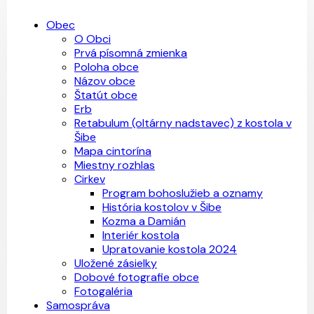
Obec
O Obci
Prvá písomná zmienka
Poloha obce
Názov obce
Štatút obce
Erb
Retabulum (oltárny nadstavec) z kostola v
Šibe
Mapa cintorína
Miestny rozhlas
Cirkev
Program bohoslužieb a oznamy
História kostolov v Šibe
Kozma a Damián
Interiér kostola
Upratovanie kostola 2024
Uložené zásielky
Dobové fotografie obce
Fotogaléria
Samospráva