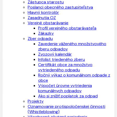
Zástupca starostu
Poslanci obecného zastupiteľstva
Hlavný kontrolór
Zasadnutia OZ
Verejné obstarávanie
Profil verejného obstarávateľa
Zákazky
Zber odpadu
Zavedenie váženého množstvového
zberu odpadov
Zvozový kalendár
Infolist triedeného zberu
Certifikát obce za množstvo
vytriedeného odpadu
Ročný výkaz o komunálnom odpade z
obce
Výpočet úrovne vytriedenia
komunálnych odpadov
Ako si znížiť poplatok za odpad
Projekty
Oznamovanie protispoločenskej činnosti
(Whistleblowing)
Všeobecné záväzné nariadenia